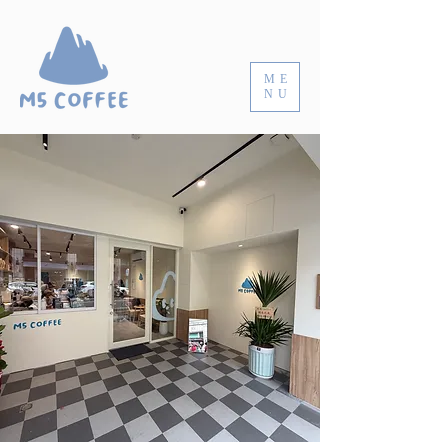
ME
NU