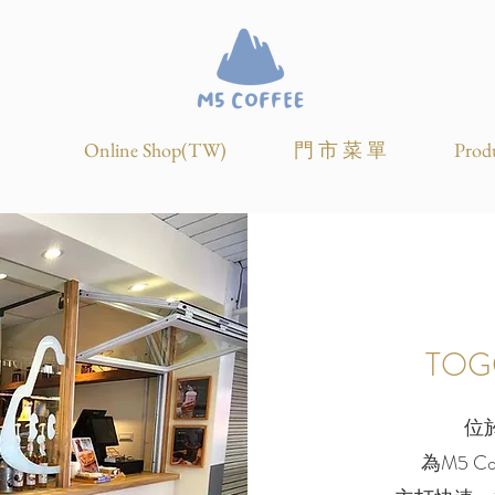
Online Shop(TW)
門 市 菜 單
Produ
​T
位
​為M5 