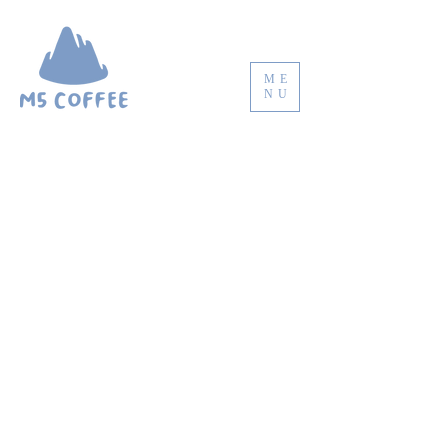
ME
NU